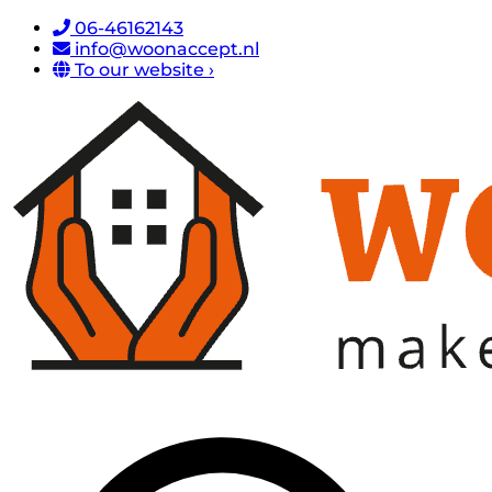
06-46162143
info@woonaccept.nl
To our website ›