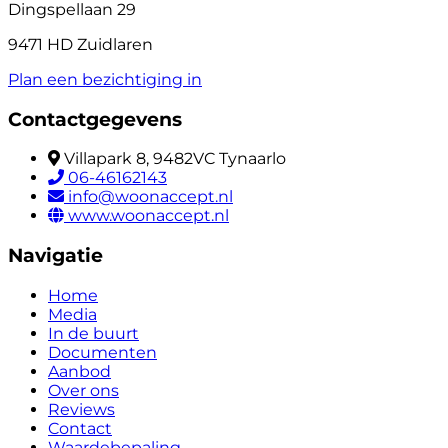
Dingspellaan 29
9471 HD Zuidlaren
Plan een bezichtiging in
Contactgegevens
Villapark 8, 9482VC Tynaarlo
06-46162143
info@woonaccept.nl
www.woonaccept.nl
Navigatie
Home
Media
In de buurt
Documenten
Aanbod
Over ons
Reviews
Contact
Waardebepaling